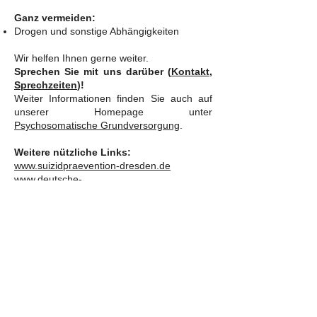
Ganz vermeiden:
Drogen und sonstige Abhängigkeiten
Wir helfen Ihnen gerne weiter.
Sprechen Sie mit uns darüber (
Kontakt,
Sprechzeiten
)!
Weiter Informationen finden Sie auch auf
unserer Homepage unter
Psychosomatische Grundversorgung
.
Weitere nützliche Links:
www.suizidpraevention-dresden.de
www.deutsche-
depressionshilfe.de/regionale-
angebote/dresden/start
Ihr
Dr. Tuve & Team
©
2019-2025
Dr. Sebastian Tuve
STARTSEITE