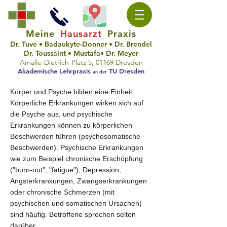
Meine
Hausarzt
Praxis
Dr. Tuve • Badaukyte-Donne
r
• Dr. Brendel
D
r. Toussain
t • Mustafa
• Dr. Meyer
Amalie-Dietrich-Platz 5, 01169 Dresden
A
kademische Lehrpraxis
TU Dresden
an der
Körper und Psyche bilden eine Einheit.
Körperliche Erkrankungen wirken sich auf
die Psyche aus, und psychische
Erkrankungen können zu körperlichen
Beschwerden führen (psychosomatische
Beschwerden). Psychische Erkrankungen
wie zum Beispiel chronische Erschöpfung
("burn-out", "fatigue"), Depression,
Angsterkrankungen, Zwangserkrankungen
oder chronische Schmerzen (mit
psychischen und somatischen Ursachen)
sind häufig. Betroffene sprechen selten
darüber.